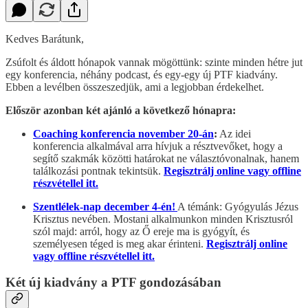
Kedves Barátunk,
Zsúfolt és áldott hónapok vannak mögöttünk: szinte minden hétre jut
egy konferencia, néhány podcast, és egy-egy új PTF kiadvány.
Ebben a levélben összeszedjük, ami a legjobban érdekelhet.
Először azonban két ajánló a következő hónapra:
Coaching konferencia november 20-án
:
Az idei
konferencia alkalmával arra hívjuk a résztvevőket, hogy a
segítő szakmák közötti határokat ne választóvonalnak, hanem
találkozási pontnak tekintsük.
Regisztrálj online vagy offline
részvétellel itt.
Szentlélek-nap december 4-én!
A témánk: Gyógyulás Jézus
Krisztus nevében. Mostani alkalmunkon minden Krisztusról
szól majd: arról, hogy az Ő ereje ma is gyógyít, és
személyesen téged is meg akar érinteni.
Regisztrálj online
vagy offline részvétellel itt.
Két új kiadvány a PTF gondozásában