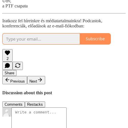
Üdv,
a PTF csapata
Iratkozz fel híreinkre és médiatartalmainkra! Podcastok,
konferenciák, előadások az e-mail-fiókodban:
Subscribe
2
Share
Previous
Next
Discussion about this post
Comments
Restacks