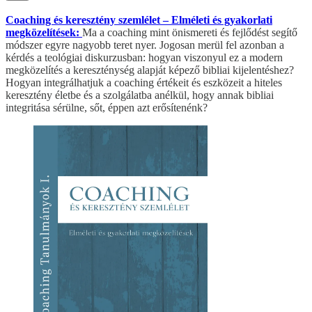
Coaching és keresztény szemlélet – Elméleti és gyakorlati
megközelítések:
Ma a coaching mint önismereti és fejlődést segítő
módszer egyre nagyobb teret nyer. Jogosan merül fel azonban a
kérdés a teológiai diskurzusban: hogyan viszonyul ez a modern
megközelítés a kereszténység alapját képező bibliai kijelentéshez?
Hogyan integrálhatjuk a coaching értékeit és eszközeit a hiteles
keresztény életbe és a szolgálatba anélkül, hogy annak bibliai
integritása sérülne, sőt, éppen azt erősítenénk?