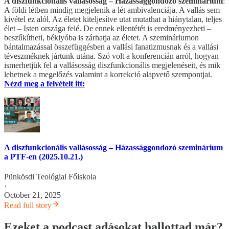
A diszfunkcionális vallásosság – Házassággondozó szeminárium
:
A földi létben mindig megjelenik a lét ambivalenciája. A vallás sem
kivétel ez alól. Az életet kiteljesítve utat mutathat a hiánytalan, teljes
élet – Isten országa felé. De ennek ellentétét is eredményezheti –
beszűkítheti, béklyóba is zárhatja az életet. A szemináriumon
bántalmazással összefüggésben a vallási fanatizmusnak és a vallási
téveszméknek jártunk utána. Szó volt a konferencián arról, hogyan
ismerhetjük fel a vallásosság diszfunkcionális megjelenéseit, és mik
lehetnek a megelőzés valamint a korrekció alapvető szempontjai.
Nézd meg a felvételt itt:
A diszfunkcionális vallásosság – Házassággondozó szeminárium
a PTF-en (2025.10.21.)
Pünkösdi Teológiai Főiskola
·
October 21, 2025
Read full story
Ezeket a podcast adásokat hallottad már?