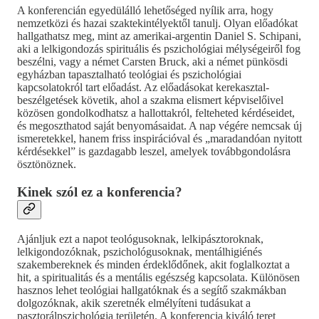
A konferencián egyedülálló lehetőséged nyílik arra, hogy
nemzetközi és hazai szaktekintélyektől tanulj. Olyan előadókat
hallgathatsz meg, mint az amerikai-argentin Daniel S. Schipani,
aki a lelkigondozás spirituális és pszichológiai mélységeiről fog
beszélni, vagy a német Carsten Bruck, aki a német pünkösdi
egyházban tapasztalható teológiai és pszichológiai
kapcsolatokról tart előadást. Az előadásokat kerekasztal-
beszélgetések követik, ahol a szakma elismert képviselőivel
közösen gondolkodhatsz a hallottakról, felteheted kérdéseidet,
és megoszthatod saját benyomásaidat. A nap végére nemcsak új
ismeretekkel, hanem friss inspirációval és „maradandóan nyitott
kérdésekkel” is gazdagabb leszel, amelyek továbbgondolásra
ösztönöznek.
Kinek szól ez a konferencia?
Ajánljuk ezt a napot teológusoknak, lelkipásztoroknak,
lelkigondozóknak, pszichológusoknak, mentálhigiénés
szakembereknek és minden érdeklődőnek, akit foglalkoztat a
hit, a spiritualitás és a mentális egészség kapcsolata. Különösen
hasznos lehet teológiai hallgatóknak és a segítő szakmákban
dolgozóknak, akik szeretnék elmélyíteni tudásukat a
pasztorálpszichológia területén. A konferencia kiváló teret