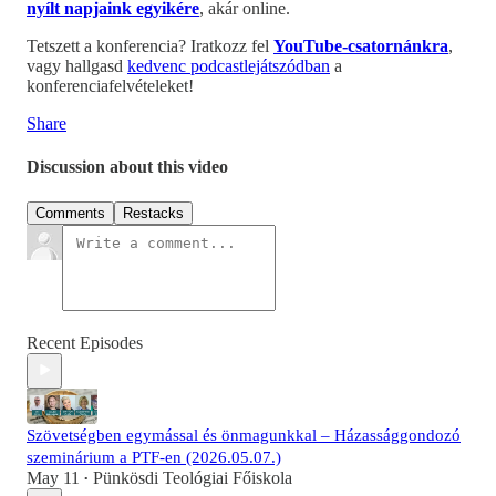
nyílt napjaink egyikére
, akár online.
Tetszett a konferencia? Iratkozz fel
YouTube-csatornánkra
,
vagy hallgasd
kedvenc podcastlejátszódban
a
konferenciafelvételeket!
Share
Discussion about this video
Comments
Restacks
Recent Episodes
Szövetségben egymással és önmagunkkal – Házassággondozó
szeminárium a PTF-en (2026.05.07.)
May 11
Pünkösdi Teológiai Főiskola
•