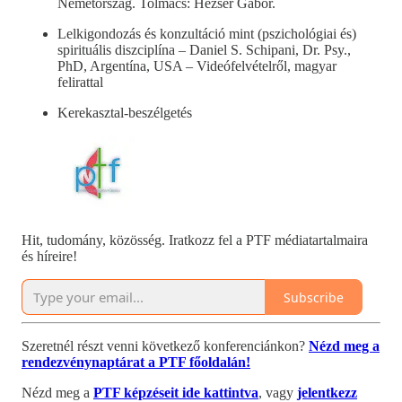
Németország. Tolmács: Hézser Gábor.
Lelkigondozás és konzultáció mint (pszichológiai és)
spirituális diszciplína – Daniel S. Schipani, Dr. Psy.,
PhD, Argentína, USA – Videófelvételről, magyar
felirattal
Kerekasztal-beszélgetés
Hit, tudomány, közösség. Iratkozz fel a PTF médiatartalmaira
és híreire!
Subscribe
Szeretnél részt venni következő konferenciánkon?
Nézd meg a
rendezvénynaptárat a PTF főoldalán!
Nézd meg a
PTF képzéseit ide kattintva
, vagy
jelentkezz