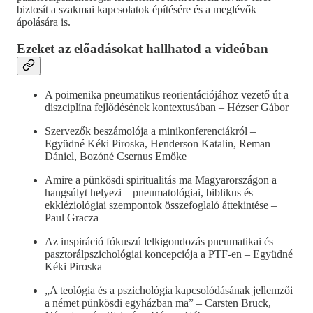
biztosít a szakmai kapcsolatok építésére és a meglévők
ápolására is.
Ezeket az előadásokat hallhatod a videóban
A poimenika pneumatikus reorientációjához vezető út a
diszciplína fejlődésének kontextusában – Hézser Gábor
Szervezők beszámolója a minikonferenciákról –
Együdné Kéki Piroska, Henderson Katalin, Reman
Dániel, Bozóné Csernus Emőke
Amire a pünkösdi spiritualitás ma Magyarországon a
hangsúlyt helyezi – pneumatológiai, biblikus és
ekkléziológiai szempontok összefoglaló áttekintése –
Paul Gracza
Az inspiráció fókuszú lelkigondozás pneumatikai és
pasztorálpszichológiai koncepciója a PTF-en – Együdné
Kéki Piroska
„A teológia és a pszichológia kapcsolódásának jellemzői
a német pünkösdi egyházban ma” – Carsten Bruck,