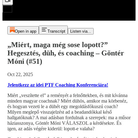
Open in app
Transcript
Listen via...
„Miért, maga még sose lopott?”
Hegesztés, düh, és coaching – Göntér
Móni (#51)
Oct 22, 2025
Jelentkezz az idei PTF Coaching Konferenciára!
Miért „veszítette el” a reményét a felnőttekben, és mit kívánna
minden magyar coachnak? Miért dühös, amikor ma körbenéz,
és hogyan vezeti le a dühét egy megoldásfókuszú coach?
Milyen meglepő visszajelzést ad a beadandókkal késő
hallgatóknak? A mai adásban fordulnak a szerepek: ma a műsor
háziasszonya, Göntér Móni VÁLASZOL a kérdésekre. És
igen, az adás végére kiderül: lopott-e valaha?