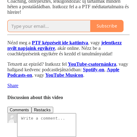
Coaching, önfejlesztés, lelkigondozás: új tartalmak minden
héten a postaládádban. Iratkozz fel a a PTF médiatartalmaira és
híreire!
Subscribe
Nézd meg a
PTF képzéseit ide kattintva
, vagy
jelentkezz
nyílt napjaink egyikére
, akár online. Nézz be a
coachképzéseink egyikére és kezdd el tanulmányaidat!
Tetszett az epizód? Iratkozz fel
YouTube-csatornánkra
, vagy
hallgasd kedvenc podcastlejátszódban:
Spotify-on
,
Apple
Podcasts-on
, vagy
YouTube Musicon
.
Share
Discussion about this video
Comments
Restacks