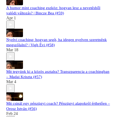
A humor mint coaching eszköz: hogyan lesz a nevetésből
valódi változás? | Bincze Bea (#59)
Apr 1
Nyelvi coaching: hogyan segít, ha idegen nyelven szeretnénk
megszólalni? | Vigh Évi (#58)
Mar 18
Mit tegyünk ki a közös asztalra? Transzparencia a coachingban
– Madai Kriszta (#57)
Mar 4
Mit csinál egy pénzügyi coach? Pénzügyi alapokról érthetően –
Orosz István (#56)
Feb 24