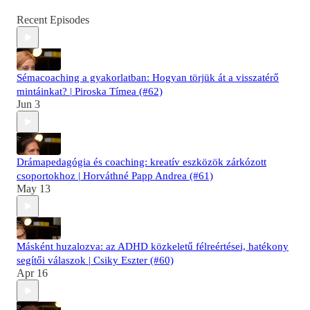
Recent Episodes
Sémacoaching a gyakorlatban: Hogyan törjük át a visszatérő
mintáinkat? | Piroska Tímea (#62)
Jun 3
Drámapedagógia és coaching: kreatív eszközök zárkózott
csoportokhoz | Horváthné Papp Andrea (#61)
May 13
Másként huzalozva: az ADHD közkeletű félreértései, hatékony
segítői válaszok | Csiky Eszter (#60)
Apr 16