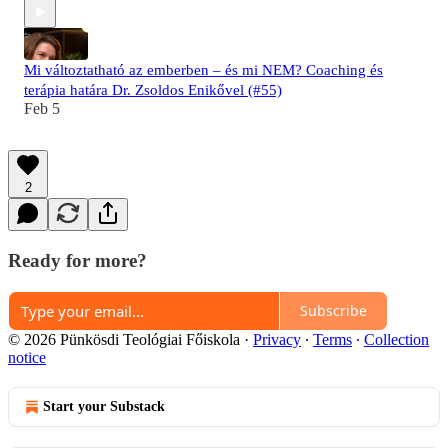
Mi változtatható az emberben – és mi NEM? Coaching és
terápia határa Dr. Zsoldos Enikővel (#55)
Feb 5
2
Ready for more?
Subscribe
© 2026 Pünkösdi Teológiai Főiskola
·
Privacy
∙
Terms
∙
Collection
notice
Start your Substack