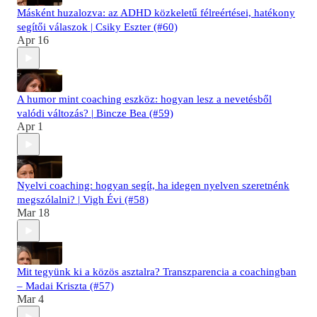
Másként huzalozva: az ADHD közkeletű félreértései, hatékony
segítői válaszok | Csiky Eszter (#60)
Apr 16
A humor mint coaching eszköz: hogyan lesz a nevetésből
valódi változás? | Bincze Bea (#59)
Apr 1
Nyelvi coaching: hogyan segít, ha idegen nyelven szeretnénk
megszólalni? | Vigh Évi (#58)
Mar 18
Mit tegyünk ki a közös asztalra? Transzparencia a coachingban
– Madai Kriszta (#57)
Mar 4