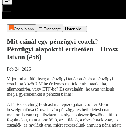
Open in app
Transcript
Listen via...
Mit csinál egy pénzügyi coach?
Pénzügyi alapokról érthetően – Orosz
István (#56)
Feb 24, 2026
Vajon mi a különbség a pénzügyi tanácsadás és a pénzügyi
coaching között? Mibe érdemes ma fektetni: ingatlanba,
állampapírba, vagy ETF-be? És egyáltalán, hogyan tanítsuk
meg a gyerekeinket a pénzzel bánni?
A PTF Coaching Podcast mai epizódjában Göntér Móni
beszélgetőtársa Orosz István pénzügyi és befektetési coach,
mentor. István segít tisztázni az olyan sokszor ijesztőnek tűnő
fogalmakat, mint a portfólió, az infláció, a részvények vagy az
osztalék, és rávilágít arra, miért stresszelünk annyit a pénz miatt