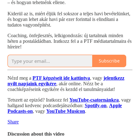
– és hogyan tehetnénk ellene.
Kiderül az is, miért éljük fel sokszor a teljes havi bevételünket,
és hogyan lehet akár havi pár ezer forinttal is elindítani a
tudatos vagyonépítést.
Coaching, önfejlesztés, lelkigondozás: új tartalmak minden
héten a postaládádban. Iratkozz fel a a PTF médiatartalmaira és
híreire!
Subscribe
Nézd meg a
PTF képzéseit ide kattintva
, vagy
jelentkezz
nyílt napjaink egyikére
, akár online. Nézz be a
coachképzéseink egyikére és kezdd el tanulmányaidat!
Tetszett az epizód? Iratkozz fel
YouTube-csatornánkra
, vagy
hallgasd kedvenc podcastlejátszódban:
Spotify-on
,
Apple
Podcasts-on
, vagy
YouTube Musicon
.
Share
Discussion about this video