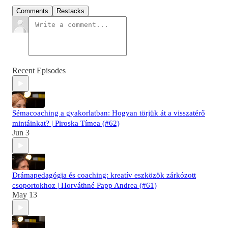
Comments
Restacks
Recent Episodes
Sémacoaching a gyakorlatban: Hogyan törjük át a visszatérő
mintáinkat? | Piroska Tímea (#62)
Jun 3
Drámapedagógia és coaching: kreatív eszközök zárkózott
csoportokhoz | Horváthné Papp Andrea (#61)
May 13