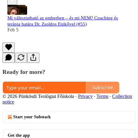
Mi változtatható az emberben – és mi NEM? Coaching és
terápia határa Dr. Zsoldos Enikővel (#55)
Feb 5
Ready for more?
Subscribe
© 2026 Pünkösdi Teológiai Főiskola
·
Privacy
∙
Terms
∙
Collection
notice
Start your Substack
Get the app