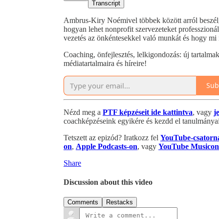
Transcript
Ambrus-Kiry Noémivel többek között arról beszél
hogyan lehet nonprofit szervezeteket professzioná
vezetés az önkéntesekkel való munkát és hogy mi 
Coaching, önfejlesztés, lelkigondozás: új tartalma
médiatartalmaira és híreire!
Sub
Nézd meg a
PTF képzéseit ide kattintva
, vagy
j
coachképzéseink egyikére és kezdd el tanulmányai
Tetszett az epizód? Iratkozz fel
YouTube-csatorn
on
,
Apple Podcasts-on
, vagy
YouTube Musicon
Share
Discussion about this video
Comments
Restacks