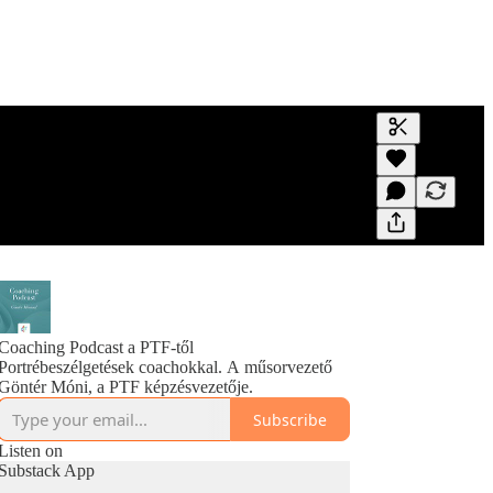
Generate tra
A transcript 
editing.
Coaching Podcast a PTF-től
Portrébeszélgetések coachokkal. A műsorvezető
Göntér Móni, a PTF képzésvezetője.
Subscribe
Listen on
Substack App