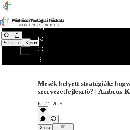
0:00
/
Subscribe
Sign in
Share from 0:00
Mesék helyett stratégiák: hogy
szervezetfejlesztő? | Ambrus-
Feb 12, 2025
Share