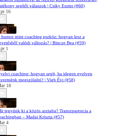
atékony segítői válaszok | Csiky Eszter (#60)
pr 16
 humor mint coaching eszköz: hogyan lesz a
evetésből valódi változás? | Bincze Bea (#59)
pr 1
yelvi coaching: hogyan segít, ha idegen nyelven
zeretnénk megszólalni? | Vigh Évi (#58)
ar 18
it tegyünk ki a közös asztalra? Transzparencia a
oachingban – Madai Kriszta (#57)
ar 4