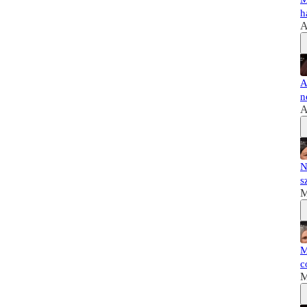
h
A
A
n
A
N
s
M
M
c
M