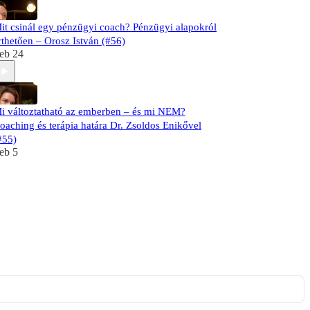
it csinál egy pénzügyi coach? Pénzügyi alapokról
rthetően – Orosz István (#56)
eb 24
i változtatható az emberben – és mi NEM?
oaching és terápia határa Dr. Zsoldos Enikővel
#55)
eb 5