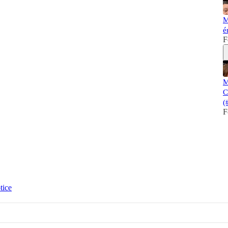
M
é
F
M
C
(
F
tice