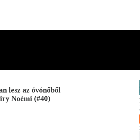
an lesz az óvónőből
Kiry Noémi (#40)