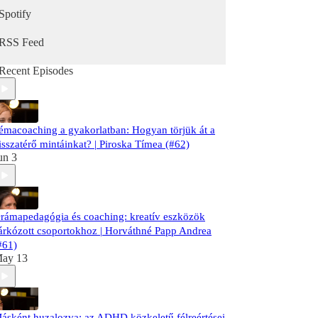
Spotify
RSS Feed
Recent Episodes
émacoaching a gyakorlatban: Hogyan törjük át a
isszatérő mintáinkat? | Piroska Tímea (#62)
un 3
rámapedagógia és coaching: kreatív eszközök
árkózott csoportokhoz | Horváthné Papp Andrea
#61)
ay 13
ásként huzalozva: az ADHD közkeletű félreértései,