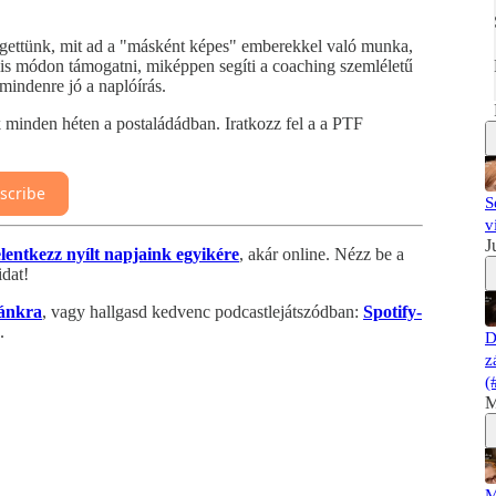
gettünk, mit ad a "másként képes" emberekkel való munka,
lis módon támogatni, miképpen segíti a coaching szemléletű
mindenre jó a naplóírás.
k minden héten a postaládádban. Iratkozz fel a a PTF
scribe
S
v
J
elentkezz nyílt napjaink egyikére
, akár online. Nézz be a
dat!
ánkra
, vagy hallgasd kedvenc podcastlejátszódban:
Spotify-
.
D
z
(
M
M