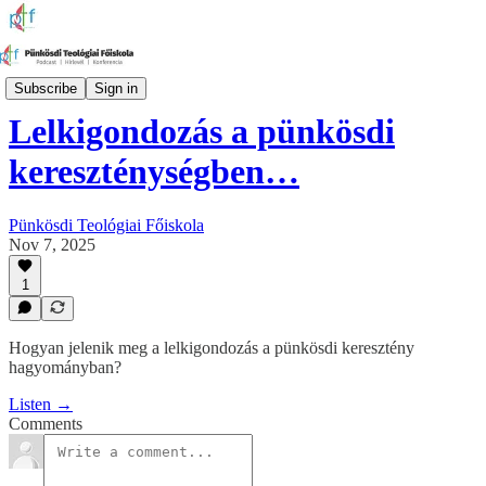
Konferenciák
Subscribe
Sign in
Lelkigondozás a pünkösdi
kereszténységben…
Pünkösdi Teológiai Főiskola
Nov 7, 2025
1
Hogyan jelenik meg a lelkigondozás a pünkösdi keresztény
hagyományban?
Listen →
Comments