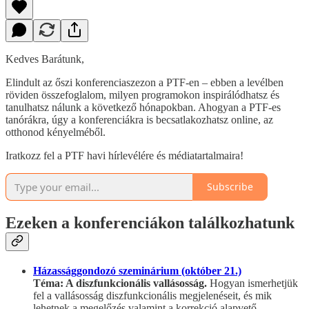
Kedves Barátunk,
Elindult az őszi konferenciaszezon a PTF-en – ebben a levélben
röviden összefoglalom, milyen programokon inspirálódhatsz és
tanulhatsz nálunk a következő hónapokban. Ahogyan a PTF-es
tanórákra, úgy a konferenciákra is becsatlakozhatsz online, az
otthonod kényelméből.
Iratkozz fel a PTF havi hírlevélére és médiatartalmaira!
Subscribe
Ezeken a konferenciákon találkozhatunk
Házassággondozó szeminárium (október 21.)
Téma: A diszfunkcionális vallásosság.
Hogyan ismerhetjük
fel a vallásosság diszfunkcionális megjelenéseit, és mik
lehetnek a megelőzés valamint a korrekció alapvető