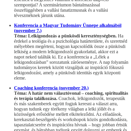
szempontjai? A szemináriumon bántalmazással
összefüggésben a vallási fanatizmusnak és a vallási
téveszméknek járunk utána.
Konferencia a Magyar Tudomány Ünnepe alkalmából
(november 7.)
Téma: Lelkigondozás a pünkösdi kereszténységben.
Ha
érdekel a teológia és a pszichológia határterülete, és szeretnéd
mélyebben megérteni, hogyan kapcsolódik össze a pünkösdi
lelkiség a modern lelkigondozói gyakorlattal, akkor ezt a
napot neked találták ki. Ez a konferencia a „Lélek a
lelkigondozásban” sorozatunk záróeseménye. A nap folyamán
tudományos keretek között vizsgáljuk az inspiráció fókuszú
lelkigondozást, amely a pünkösdi identitás egyik központi
eleme.
Coaching konferencia (november 20.)
Téma: A határ nem választóvonal – coaching, spiritualitás
és terápia találkozása.
Coachok, lelkigondozók, terapeuták
és más szakemberek együtt fogjuk keresni a választ arra,
hogyan tudunk egy törékeny világban a lelki jóllét és a
közösségek erősödése mellett elköteleződni. Az előadások,
kerekasztal-beszélgetés és workshopok közös gondolkodásra,
tapasztalatcserére és inspirációra hívnak – hogy jobban értsük
egymást, és bátrabban tudjunk együtt dolgozni az emberek és