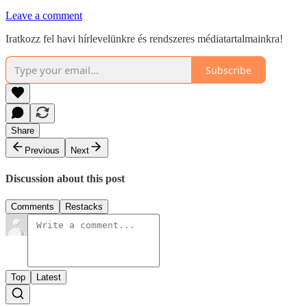
Leave a comment
Iratkozz fel havi hírlevelünkre és rendszeres médiatartalmainkra!
Subscribe
Share
Previous
Next
Discussion about this post
Comments
Restacks
Top
Latest