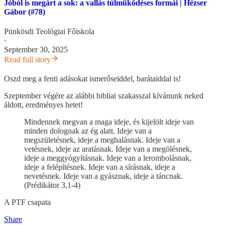
Jóból is megárt a sok: a vallás túlműködéses formái | Hézser
Gábor (#78)
Pünkösdi Teológiai Főiskola
·
September 30, 2025
Read full story
Oszd meg a fenti adásokat ismerőseiddel, barátaiddal is!
Szeptember végére az alábbi bibliai szakasszal kívánunk neked
áldott, eredményes hetet!
Mindennek megvan a maga ideje, és kijelölt ideje van
minden dolognak az ég alatt. Ideje van a
megszületésnek, ideje a meghalásnak. Ideje van a
vetésnek, ideje az aratásnak. Ideje van a megölésnek,
ideje a meggyógyításnak. Ideje van a lerombolásnak,
ideje a felépítésnek. Ideje van a sírásnak, ideje a
nevetésnek. Ideje van a gyásznak, ideje a táncnak.
(Prédikátor 3,1-4)
A PTF csapata
Share