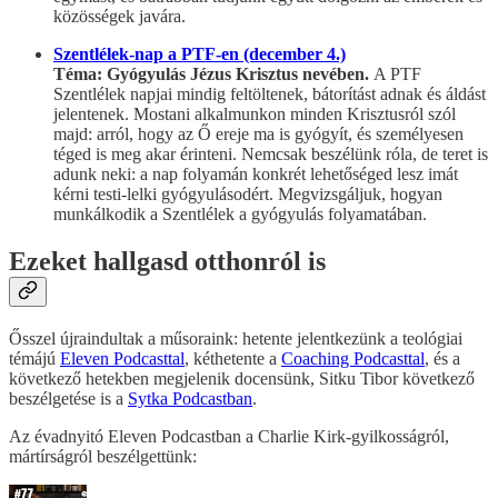
közösségek javára.
Szentlélek-nap a PTF-en (december 4.)
Téma: Gyógyulás Jézus Krisztus nevében.
A PTF
Szentlélek napjai mindig feltöltenek, bátorítást adnak és áldást
jelentenek. Mostani alkalmunkon minden Krisztusról szól
majd: arról, hogy az Ő ereje ma is gyógyít, és személyesen
téged is meg akar érinteni. Nemcsak beszélünk róla, de teret is
adunk neki: a nap folyamán konkrét lehetőséged lesz imát
kérni testi-lelki gyógyulásodért. Megvizsgáljuk, hogyan
munkálkodik a Szentlélek a gyógyulás folyamatában.
Ezeket hallgasd otthonról is
Ősszel újraindultak a műsoraink: hetente jelentkezünk a teológiai
témájú
Eleven Podcasttal
, kéthetente a
Coaching Podcasttal
, és a
következő hetekben megjelenik docensünk, Sitku Tibor következő
beszélgetése is a
Sytka Podcastban
.
Az évadnyitó Eleven Podcastban a Charlie Kirk-gyilkosságról,
mártírságról beszélgettünk: