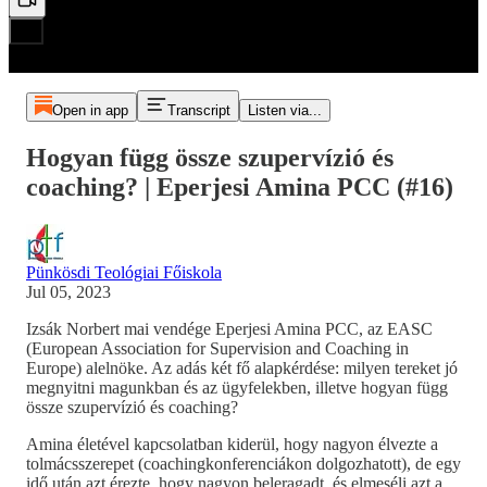
Open in app
Transcript
Listen via...
Hogyan függ össze szupervízió és
coaching? | Eperjesi Amina PCC (#16)
Pünkösdi Teológiai Főiskola
Jul 05, 2023
Izsák Norbert mai vendége Eperjesi Amina PCC, az EASC
(European Association for Supervision and Coaching in
Europe) alelnöke. Az adás két fő alapkérdése: milyen tereket jó
megnyitni magunkban és az ügyfelekben, illetve hogyan függ
össze szupervízió és coaching?
Amina életével kapcsolatban kiderül, hogy nagyon élvezte a
tolmácsszerepet (coachingkonferenciákon dolgozhatott), de egy
idő után azt érezte, hogy nagyon beleragadt, és elmeséli azt a