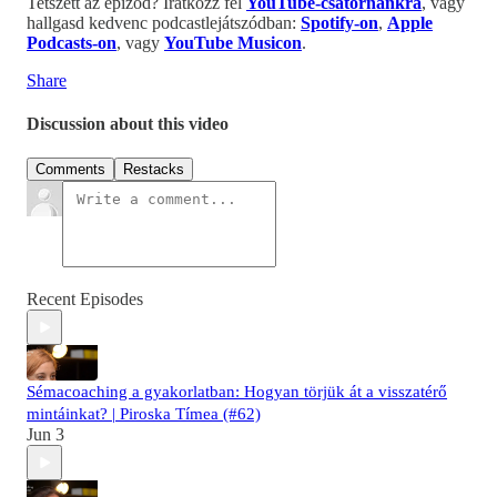
Tetszett az epizód? Iratkozz fel
YouTube-csatornánkra
, vagy
hallgasd kedvenc podcastlejátszódban:
Spotify-on
,
Apple
Podcasts-on
, vagy
YouTube Musicon
.
Share
Discussion about this video
Comments
Restacks
Recent Episodes
Sémacoaching a gyakorlatban: Hogyan törjük át a visszatérő
mintáinkat? | Piroska Tímea (#62)
Jun 3