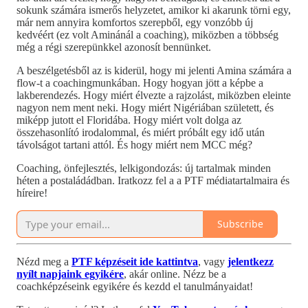
sokunk számára ismerős helyzetet, amikor ki akarunk törni egy,
már nem annyira komfortos szerepből, egy vonzóbb új
kedvéért (ez volt Aminánál a coaching), miközben a többség
még a régi szerepünkkel azonosít bennünket.
A beszélgetésből az is kiderül, hogy mi jelenti Amina számára a
flow-t a coachingmunkában. Hogy hogyan jött a képbe a
lakberendezés. Hogy miért élvezte a rajzolást, miközben eleinte
nagyon nem ment neki. Hogy miért Nigériában született, és
miképp jutott el Floridába. Hogy miért volt dolga az
összehasonlító irodalommal, és miért próbált egy idő után
távolságot tartani attól. És hogy miért nem MCC még?
Coaching, önfejlesztés, lelkigondozás: új tartalmak minden
héten a postaládádban. Iratkozz fel a a PTF médiatartalmaira és
híreire!
Subscribe
Nézd meg a
PTF képzéseit ide kattintva
, vagy
jelentkezz
nyílt napjaink egyikére
, akár online. Nézz be a
coachképzéseink egyikére és kezdd el tanulmányaidat!