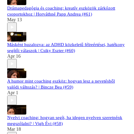
Drámapedagógia és coaching: kreatív eszközök zárkózott
csoportokhoz | Horváthné Papp Andrea (#61)
May 13
Másként huzalozva: az ADHD közkeletű félreértései, hatékony
segítői válaszok | Csiky Eszter (#60)
Apr 16
A humor mint coaching eszköz: hogyan lesz a nevetésből
valódi változás? | Bincze Bea (#59)
Apr 1
Nyelvi coaching: hogyan segít, ha idegen nyelven szeretnénk
megszólalni? | Vigh Évi (#58)
Mar 18