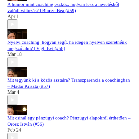
A humor mint coaching eszköz: hogyan lesz a nevetésből
valódi változás? | Bincze Bea (#59)
Apr 1
Nyelvi coaching: hogyan segít, ha idegen nyelven szeretnénk
megszólalni? | Vigh Évi (#58)
Mar 18
Mit tegyünk ki a közös asztalra? Transzparencia a coachingban
– Madai Kriszta (#57)
Mar 4
Mit csinál egy pénzügyi coach? Pénzügyi alapokról érthetően –
Orosz István (#56)
Feb 24