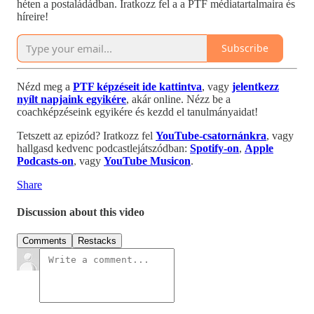
héten a postaládádban. Iratkozz fel a a PTF médiatartalmaira és
híreire!
Subscribe
Nézd meg a
PTF képzéseit ide kattintva
, vagy
jelentkezz
nyílt napjaink egyikére
, akár online. Nézz be a
coachképzéseink egyikére és kezdd el tanulmányaidat!
Tetszett az epizód? Iratkozz fel
YouTube-csatornánkra
, vagy
hallgasd kedvenc podcastlejátszódban:
Spotify-on
,
Apple
Podcasts-on
, vagy
YouTube Musicon
.
Share
Discussion about this video
Comments
Restacks