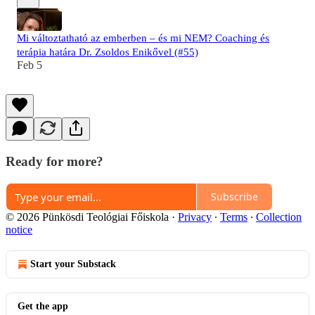
Mi változtatható az emberben – és mi NEM? Coaching és
terápia határa Dr. Zsoldos Enikővel (#55)
Feb 5
Ready for more?
Subscribe
© 2026 Pünkösdi Teológiai Főiskola
·
Privacy
∙
Terms
∙
Collection
notice
Start your Substack
Get the app