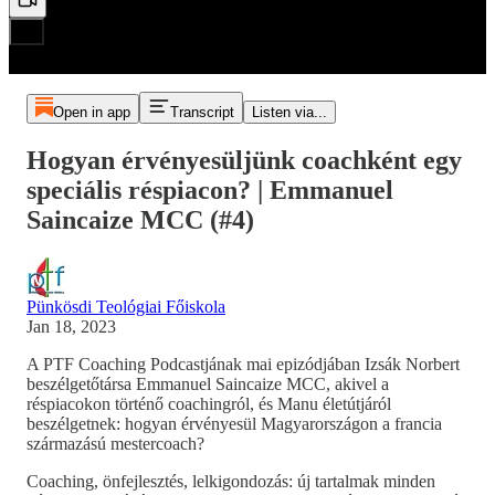
Open in app
Transcript
Listen via...
Hogyan érvényesüljünk coachként egy
speciális réspiacon? | Emmanuel
Saincaize MCC (#4)
Pünkösdi Teológiai Főiskola
Jan 18, 2023
A PTF Coaching Podcastjának mai epizódjában Izsák Norbert
beszélgetőtársa Emmanuel Saincaize MCC, akivel a
réspiacokon történő coachingról, és Manu életútjáról
beszélgetnek: hogyan érvényesül Magyarországon a francia
származású mestercoach?
Coaching, önfejlesztés, lelkigondozás: új tartalmak minden