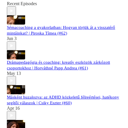
Recent Episodes
Sémacoaching a gyakorlatban: Hogyan törjük át a visszatérő
mintáinkat? | Piroska Tímea (#62)
Jun 3
Drámapedagógia és coaching: kreatív eszközök zárkózott
csoportokhoz | Horváthné Papp Andrea (#61)
May 13
Másként huzalozva: az ADHD közkeletű félreértései, hatékony
segítői válaszok | Csiky Eszter (#60)
Apr 16