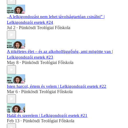
„A lelkigondozást nem lehet távolságtartóan csinálni” |
Lelkigondozói esetek #24
Jul 2
Pünkösdi Teológiai Főiskola
•
A tökéletes élet – és az alkoholfüggőség, ami mögötte van |
Lelkigondozói esetek #23
May 8
Pünkösdi Teológiai Főiskola
•
Isten harcol, értem és velem | Lelkigondozói esetek #22
Mar 6
Pünkösdi Teológiai Főiskola
•
Halál és szerelem | Lelkigondozói esetek #21
Feb 13
Pünkösdi Teológiai Főiskola
•