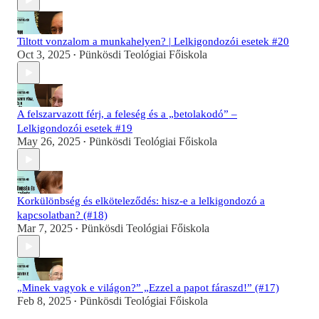
Tiltott vonzalom a munkahelyen? | Lelkigondozói esetek #20
Oct 3, 2025
Pünkösdi Teológiai Főiskola
•
A felszarvazott férj, a feleség és a „betolakodó” –
Lelkigondozói esetek #19
May 26, 2025
Pünkösdi Teológiai Főiskola
•
Korkülönbség és elköteleződés: hisz-e a lelkigondozó a
kapcsolatban? (#18)
Mar 7, 2025
Pünkösdi Teológiai Főiskola
•
„Minek vagyok e világon?” „Ezzel a papot fáraszd!” (#17)
Feb 8, 2025
Pünkösdi Teológiai Főiskola
•