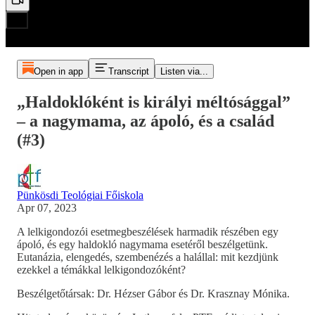
Open in app
Transcript
Listen via...
„Haldoklóként is királyi méltósággal”
– a nagymama, az ápoló, és a család
(#3)
Pünkösdi Teológiai Főiskola
Apr 07, 2023
A lelkigondozói esetmegbeszélések harmadik részében egy
ápoló, és egy haldokló nagymama esetéről beszélgetünk.
Eutanázia, elengedés, szembenézés a halállal: mit kezdjünk
ezekkel a témákkal lelkigondozóként?
Beszélgetőtársak: Dr. Hézser Gábor és Dr. Krasznay Mónika.