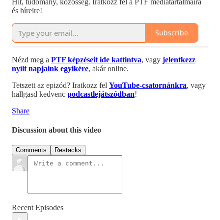
Hit, tudomány, közösség. Iratkozz fel a PTF médiatartalmaira
és híreire!
Subscribe
Nézd meg a
PTF képzéseit ide kattintva
, vagy
jelentkezz
nyílt napjaink egyikére
, akár online.
Tetszett az epizód? Iratkozz fel
YouTube-csatornánkra
, vagy
hallgasd kedvenc
podcastlejátszódban
!
Share
Discussion about this video
Comments
Restacks
Recent Episodes