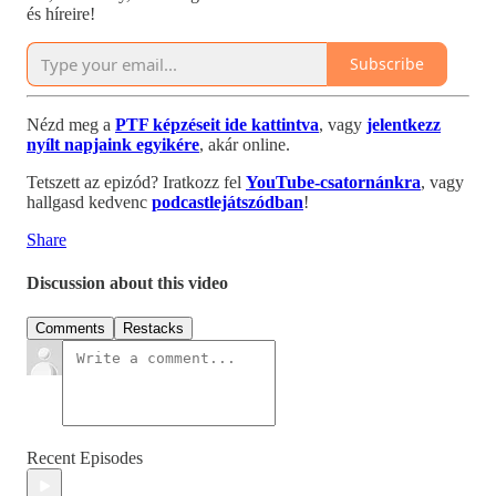
és híreire!
Subscribe
Nézd meg a
PTF képzéseit ide kattintva
, vagy
jelentkezz
nyílt napjaink egyikére
, akár online.
Tetszett az epizód? Iratkozz fel
YouTube-csatornánkra
, vagy
hallgasd kedvenc
podcastlejátszódban
!
Share
Discussion about this video
Comments
Restacks
Recent Episodes