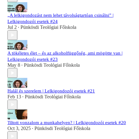
„A lelkigondozást nem lehet távolságtartóan csinálni” |
Lelkigondozói esetek #24
Jul 2
Pünkösdi Teológiai Főiskola
•
A tökéletes élet – és az alkoholfüggőség, ami mögötte van |
Lelkigondozói esetek #23
May 8
Pünkösdi Teológiai Főiskola
•
Halál és szerelem | Lelkigondozói esetek #21
Feb 13
Pünkösdi Teológiai Főiskola
•
Tiltott vonzalom a munkahelyen? | Lelkigondozói esetek #20
Oct 3, 2025
Pünkösdi Teológiai Főiskola
•