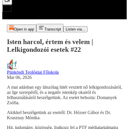
Open in app
Transcript
Listen via...
Isten harcol, értem és velem |
Lelkigondozói esetek #22
Pünkösdi Teológiai Főiskola
Mar 06, 2026
A mai adásban egy látszólag hitét vesztett nő lelkigondozásáról,
az Ige szerepéről, és a negatív istenkép okairól és
felhasználásáról beszélgetünk. Az esetet behozta: Domanyek
Zsófia.
Akikkel beszélgetünk az esetről: Dr. Hézser Gábor és Dr.
Krasznay Mónika.
Hit, tudomány, közösség. Iratkozz fel a PTF médiatartalmaira