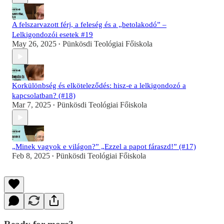
A felszarvazott férj, a feleség és a „betolakodó” –
Lelkigondozói esetek #19
May 26, 2025
Pünkösdi Teológiai Főiskola
•
Korkülönbség és elköteleződés: hisz-e a lelkigondozó a
kapcsolatban? (#18)
Mar 7, 2025
Pünkösdi Teológiai Főiskola
•
„Minek vagyok e világon?” „Ezzel a papot fáraszd!” (#17)
Feb 8, 2025
Pünkösdi Teológiai Főiskola
•