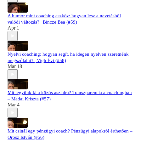
A humor mint coaching eszköz: hogyan lesz a nevetésből
valódi változás? | Bincze Bea (#59)
Apr 1
Nyelvi coaching: hogyan segít, ha idegen nyelven szeretnénk
megszólalni? | Vigh Évi (#58)
Mar 18
Mit tegyünk ki a közös asztalra? Transzparencia a coachingban
– Madai Kriszta (#57)
Mar 4
Mit csinál egy pénzügyi coach? Pénzügyi alapokról érthetően –
Orosz István (#56)