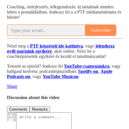
Coaching, önfejlesztés, lelkigondozás: új tartalmak minden
héten a postaládádban. Iratkozz fel a a PTF médiatartalmaira és
híreire!
Subscribe
Nézd meg a
PTF képzéseit ide kattintva
, vagy
jelentkezz
nyílt napjaink egyikére
, akár online. Nézz be a
coachképzéseink egyikére és kezdd el tanulmányaidat!
Tetszett az epizód? Iratkozz fel
YouTube-csatornánkra
, vagy
hallgasd kedvenc podcastlejátszódban:
Spotify-on
,
Apple
Podcasts-on
, vagy
YouTube Musicon
.
Share
Discussion about this video
Comments
Restacks