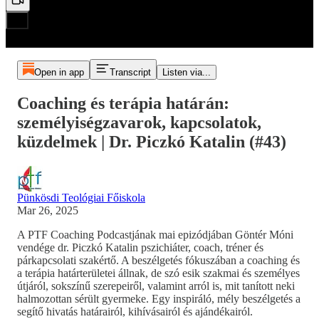
Open in app
Transcript
Listen via...
Coaching és terápia határán:
személyiségzavarok, kapcsolatok,
küzdelmek | Dr. Piczkó Katalin (#43)
Pünkösdi Teológiai Főiskola
Mar 26, 2025
A PTF Coaching Podcastjának mai epizódjában Göntér Móni
vendége dr. Piczkó Katalin pszichiáter, coach, tréner és
párkapcsolati szakértő. A beszélgetés fókuszában a coaching és
a terápia határterületei állnak, de szó esik szakmai és személyes
útjáról, sokszínű szerepeiről, valamint arról is, mit tanított neki
halmozottan sérült gyermeke. Egy inspiráló, mély beszélgetés a
segítő hivatás határairól, kihívásairól és ajándékairól.