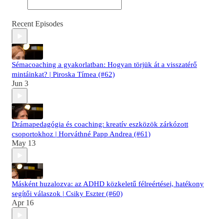
Recent Episodes
Sémacoaching a gyakorlatban: Hogyan törjük át a visszatérő
mintáinkat? | Piroska Tímea (#62)
Jun 3
Drámapedagógia és coaching: kreatív eszközök zárkózott
csoportokhoz | Horváthné Papp Andrea (#61)
May 13
Másként huzalozva: az ADHD közkeletű félreértései, hatékony
segítői válaszok | Csiky Eszter (#60)
Apr 16