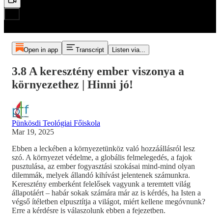
Open in app
Transcript
Listen via...
3.8 A keresztény ember viszonya a
környezethez | Hinni jó!
Pünkösdi Teológiai Főiskola
Mar 19, 2025
Ebben a leckében a környezetünköz való hozzáállásról lesz
szó. A környezet védelme, a globális felmelegedés, a fajok
pusztulása, az ember fogyasztási szokásai mind-mind olyan
dilemmák, melyek állandó kihívást jelentenek számunkra.
Keresztény emberként felelősek vagyunk a teremtett világ
állapotáért – habár sokak számára már az is kérdés, ha Isten a
végső ítéletben elpusztítja a világot, miért kellene megóvnunk?
Erre a kérdésre is válaszolunk ebben a fejezetben.