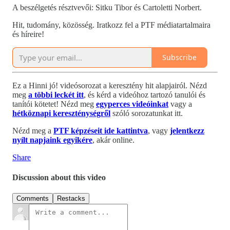
A beszélgetés résztvevői: Sitku Tibor és Cartoletti Norbert.
Hit, tudomány, közösség. Iratkozz fel a PTF médiatartalmaira
és híreire!
Subscribe
Ez a Hinni jó! videósorozat a keresztény hit alapjairól. Nézd
meg
a többi leckét itt
, és kérd a videóhoz tartozó tanulói és
tanítói kötetet! Nézd meg
egyperces videóinkat
vagy a
hétköznapi kereszténységről
szóló sorozatunkat itt.
Nézd meg a
PTF képzéseit ide kattintva
, vagy
jelentkezz
nyílt napjaink egyikére
, akár online.
Share
Discussion about this video
Comments
Restacks