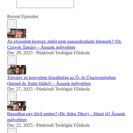
Recent Episodes
Az elvesztett kereszt: miért nem panaszkodunk Istennek? (Dr.
Czövek Tamás) – Ássunk mélyebbre
Dec 29, 2025
Pünkösdi Teológiai Főiskola
•
Törvény és kegyelem feszültsége az Ó- és Újszövetségben
(Imriné dr. Erdei Ildikó) – Ássunk mélyebbre
Dec 27, 2025
Pünkösdi Teológiai Főiskola
•
Hazudhat egy hívő ember? (Dr. Sitku Tibor) – Hinni jó! Ássunk
mélyebbre
Dec 22, 2025
Pünkösdi Teológiai Főiskola
•