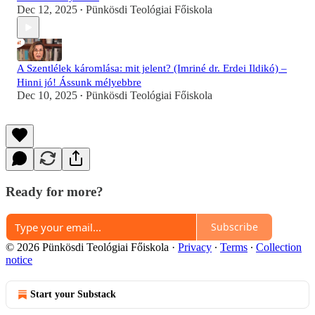
Dec 12, 2025
Pünkösdi Teológiai Főiskola
•
A Szentlélek káromlása: mit jelent? (Imriné dr. Erdei Ildikó) –
Hinni jó! Ássunk mélyebbre
Dec 10, 2025
Pünkösdi Teológiai Főiskola
•
Ready for more?
Subscribe
© 2026 Pünkösdi Teológiai Főiskola
·
Privacy
∙
Terms
∙
Collection
notice
Start your Substack