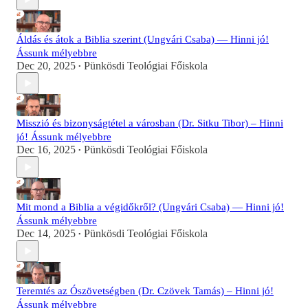
Áldás és átok a Biblia szerint (Ungvári Csaba) — Hinni jó!
Ássunk mélyebbre
Dec 20, 2025
Pünkösdi Teológiai Főiskola
•
Misszió és bizonyságtétel a városban (Dr. Sitku Tibor) – Hinni
jó! Ássunk mélyebbre
Dec 16, 2025
Pünkösdi Teológiai Főiskola
•
Mit mond a Biblia a végidőkről? (Ungvári Csaba) — Hinni jó!
Ássunk mélyebbre
Dec 14, 2025
Pünkösdi Teológiai Főiskola
•
Teremtés az Ószövetségben (Dr. Czövek Tamás) – Hinni jó!
Ássunk mélyebbre