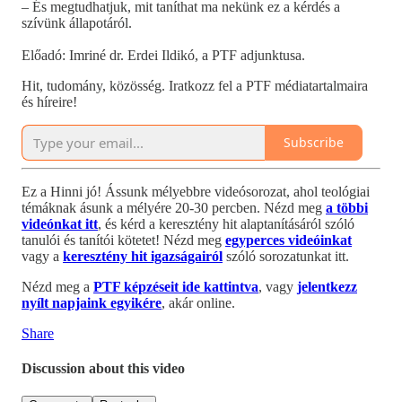
– És megtudhatjuk, mit taníthat ma nekünk ez a kérdés a
szívünk állapotáról.
Előadó: Imriné dr. Erdei Ildikó, a PTF adjunktusa.
Hit, tudomány, közösség. Iratkozz fel a PTF médiatartalmaira
és híreire!
Subscribe
Ez a Hinni jó! Ássunk mélyebbre videósorozat, ahol teológiai
témáknak ásunk a mélyére 20-30 percben. Nézd meg
a többi
videónkat itt
, és kérd a keresztény hit alaptanításáról szóló
tanulói és tanítói kötetet! Nézd meg
egyperces videóinkat
vagy a
keresztény hit igazságairól
szóló sorozatunkat itt.
Nézd meg a
PTF képzéseit ide kattintva
, vagy
jelentkezz
nyílt napjaink egyikére
, akár online.
Share
Discussion about this video