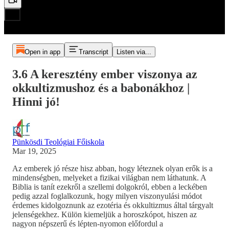
Open in app
Transcript
Listen via...
3.6 A keresztény ember viszonya az
okkultizmushoz és a babonákhoz |
Hinni jó!
Pünkösdi Teológiai Főiskola
Mar 19, 2025
Az emberek jó része hisz abban, hogy léteznek olyan erők is a
mindenségben, melyeket a fizikai világban nem láthatunk. A
Biblia is tanít ezekről a szellemi dolgokról, ebben a leckében
pedig azzal foglalkozunk, hogy milyen viszonyulási módot
érdemes kidolgoznunk az ezotéria és okkultizmus által tárgyalt
jelenségekhez. Külön kiemeljük a horoszkópot, hiszen az
nagyon népszerű és lépten-nyomon előfordul a