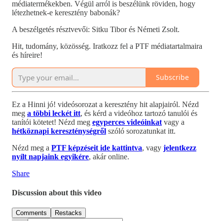
médiatermékekben. Végül arról is beszélünk röviden, hogy
létezhetnek-e keresztény babonák?
A beszélgetés résztvevői: Sitku Tibor és Németi Zsolt.
Hit, tudomány, közösség. Iratkozz fel a PTF médiatartalmaira
és híreire!
Subscribe
Ez a Hinni jó! videósorozat a keresztény hit alapjairól. Nézd
meg
a többi leckét itt
, és kérd a videóhoz tartozó tanulói és
tanítói kötetet! Nézd meg
egyperces videóinkat
vagy a
hétköznapi kereszténységről
szóló sorozatunkat itt.
Nézd meg a
PTF képzéseit ide kattintva
, vagy
jelentkezz
nyílt napjaink egyikére
, akár online.
Share
Discussion about this video
Comments
Restacks