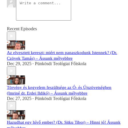
Recent Episodes
Az elvesztett kereszt: miért nem panaszkodunk Istennek? (Dr.
Czövek Tamás) – Ássunk mélyebbre
Dec 29, 2025
Pünkösdi Teológiai Főiskola
•
Törvény és kegyelem feszültsége az Ó- és Újszövetségben
(Imriné dr. Erdei Ildikó) – Ássunk mélyebbre
Dec 27, 2025
Pünkösdi Teológiai Főiskola
•
Hazudhat egy hívő ember? (Dr. Sitku Tibor) – Hinni jó! Ássunk