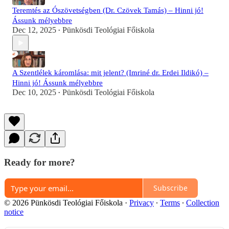
Teremtés az Ószövetségben (Dr. Czövek Tamás) – Hinni jó!
Ássunk mélyebbre
Dec 12, 2025
Pünkösdi Teológiai Főiskola
•
A Szentlélek káromlása: mit jelent? (Imriné dr. Erdei Ildikó) –
Hinni jó! Ássunk mélyebbre
Dec 10, 2025
Pünkösdi Teológiai Főiskola
•
Ready for more?
Subscribe
© 2026 Pünkösdi Teológiai Főiskola
·
Privacy
∙
Terms
∙
Collection
notice