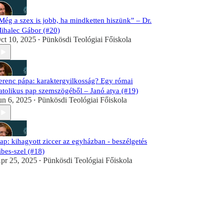
Még a szex is jobb, ha mindketten hiszünk” – Dr.
ihalec Gábor (#20)
ct 10, 2025
Pünkösdi Teológiai Főiskola
•
erenc pápa: karaktergyilkosság? Egy római
atolikus pap szemszögéből – Janó atya (#19)
un 6, 2025
Pünkösdi Teológiai Főiskola
•
ap: kihagyott ziccer az egyházban - beszélgetés
ibes-szel (#18)
pr 25, 2025
Pünkösdi Teológiai Főiskola
•