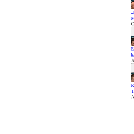
„
M
O
F
k
J
R
T
A