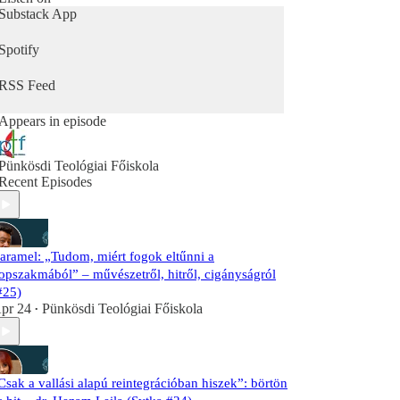
Substack App
Spotify
RSS Feed
Appears in episode
Pünkösdi Teológiai Főiskola
Recent Episodes
aramel: „Tudom, miért fogok eltűnni a
opszakmából” – művészetről, hitről, cigányságról
#25)
pr 24
Pünkösdi Teológiai Főiskola
•
Csak a vallási alapú reintegrációban hiszek”: börtön