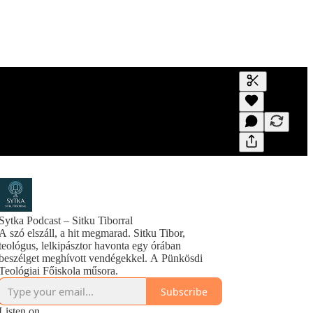
Generate tra
A transcript 
editing.
Sytka Podcast – Sitku Tiborral
A szó elszáll, a hit megmarad. Sitku Tibor,
teológus, lelkipásztor havonta egy órában
beszélget meghívott vendégekkel. A Pünkösdi
Teológiai Főiskola műsora.
Subscribe
Listen on