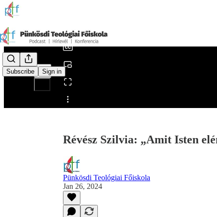
0:00
/
Subscribe
Sign in
Share from 0:00
Révész Szilvia: „Amit Isten elé
Pünkösdi Teológiai Főiskola
Jan 26, 2024