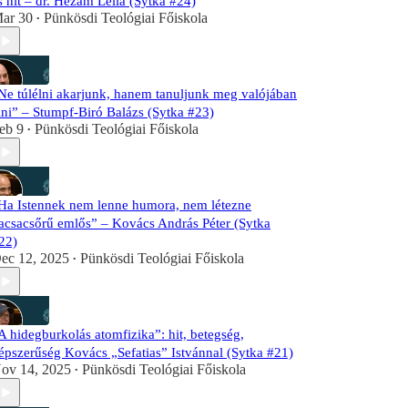
s hit – dr. Hezam Leila (Sytka #24)
ar 30
Pünkösdi Teológiai Főiskola
•
Ne túlélni akarjunk, hanem tanuljunk meg valójában
lni” – Stumpf-Biró Balázs (Sytka #23)
eb 9
Pünkösdi Teológiai Főiskola
•
Ha Istennek nem lenne humora, nem létezne
acsacsőrű emlős” – Kovács András Péter (Sytka
22)
ec 12, 2025
Pünkösdi Teológiai Főiskola
•
A hidegburkolás atomfizika”: hit, betegség,
épszerűség Kovács „Sefatias” Istvánnal (Sytka #21)
ov 14, 2025
Pünkösdi Teológiai Főiskola
•