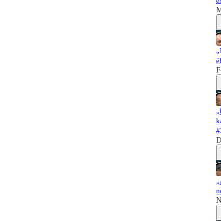
é
M
„
é
F
„
k
#
D
„
n
N