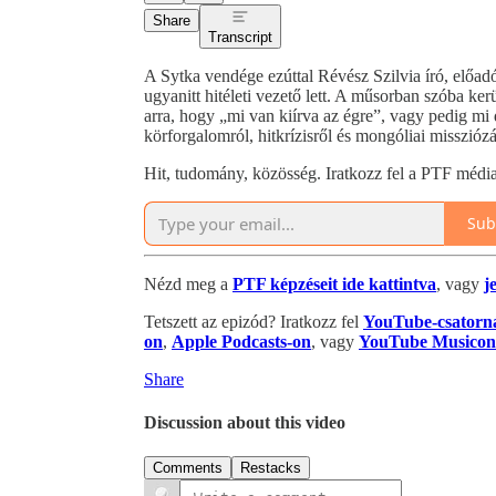
Share
Transcript
A Sytka vendége ezúttal Révész Szilvia író, előadó
ugyanitt hitéleti vezető lett. A műsorban szóba ke
arra, hogy „mi van kiírva az égre”, vagy pedig m
körforgalomról, hitkrízisről és mongóliai missziózás
Hit, tudomány, közösség. Iratkozz fel a PTF médiat
Sub
Nézd meg a
PTF képzéseit ide kattintva
, vagy
j
Tetszett az epizód? Iratkozz fel
YouTube-csatorn
on
,
Apple Podcasts-on
, vagy
YouTube Musicon
Share
Discussion about this video
Comments
Restacks