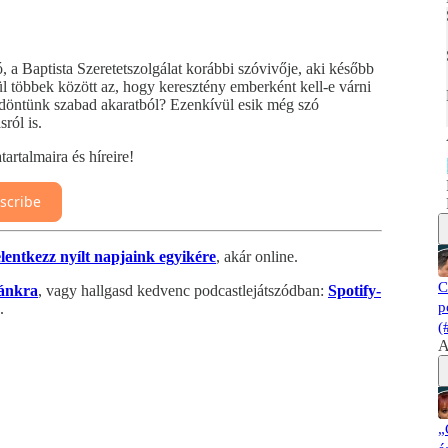
, a Baptista Szeretetszolgálat korábbi szóvivője, aki később
rül többek között az, hogy keresztény emberként kell-e várni
i döntünk szabad akaratból? Ezenkívül esik még szó
ról is.
artalmaira és híreire!
scribe
elentkezz nyílt napjaink egyikére
, akár online.
C
ánkra
, vagy hallgasd kedvenc podcastlejátszódban:
Spotify-
p
.
(
A
„