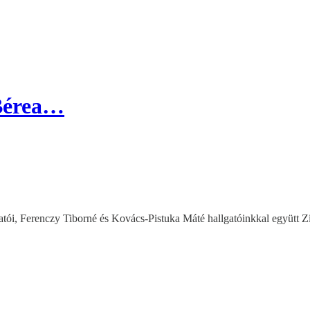
 Bérea…
atói, Ferenczy Tiborné és Kovács-Pistuka Máté hallgatóinkkal együtt 