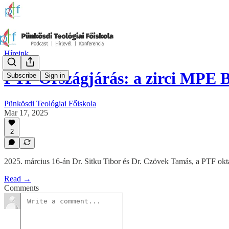
Híreink
PTF Országjárás: a zirci MPE
Subscribe
Sign in
Pünkösdi Teológiai Főiskola
Mar 17, 2025
2
2025. március 16-án Dr. Sitku Tibor és Dr. Czövek Tamás, a PTF okt
Read →
Comments