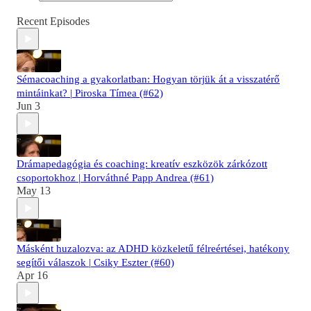
Recent Episodes
Sémacoaching a gyakorlatban: Hogyan törjük át a visszatérő
mintáinkat? | Piroska Tímea (#62)
Jun 3
Drámapedagógia és coaching: kreatív eszközök zárkózott
csoportokhoz | Horváthné Papp Andrea (#61)
May 13
Másként huzalozva: az ADHD közkeletű félreértései, hatékony
segítői válaszok | Csiky Eszter (#60)
Apr 16