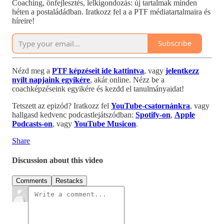
Coaching, önfejlesztés, lelkigondozás: új tartalmak minden
héten a postaládádban. Iratkozz fel a a PTF médiatartalmaira és
híreire!
Subscribe
Nézd meg a
PTF képzéseit ide kattintva
, vagy
jelentkezz
nyílt napjaink egyikére
, akár online. Nézz be a
coachképzéseink egyikére és kezdd el tanulmányaidat!
Tetszett az epizód? Iratkozz fel
YouTube-csatornánkra
, vagy
hallgasd kedvenc podcastlejátszódban:
Spotify-on
,
Apple
Podcasts-on
, vagy
YouTube Musicon
.
Share
Discussion about this video
Comments
Restacks