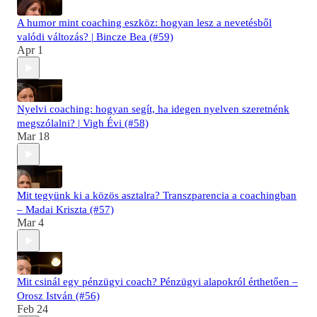
A humor mint coaching eszköz: hogyan lesz a nevetésből
valódi változás? | Bincze Bea (#59)
Apr 1
Nyelvi coaching: hogyan segít, ha idegen nyelven szeretnénk
megszólalni? | Vigh Évi (#58)
Mar 18
Mit tegyünk ki a közös asztalra? Transzparencia a coachingban
– Madai Kriszta (#57)
Mar 4
Mit csinál egy pénzügyi coach? Pénzügyi alapokról érthetően –
Orosz István (#56)
Feb 24