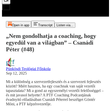
Open in app
Transcript
Listen via...
„Nem gondolhatja a coaching, hogy
egyedül van a világban” – Csanádi
Péter (#48)
Pünkösdi Teológiai Főiskola
Sep 12, 2025
Mi a különbség a szervezetfejlesztés és a szervezeti fejlesztés
között? Miért hasznos, ha egy coachnak van saját vezetői
tapasztalata? Mi a gond az egyszemélyi vezetői felelősséggel –
és mit javasol helyette? A PTF Coaching Podcastjának
évadnyitó előadásában Csanádi Péterrel beszélget Göntér
Móni, a PTF képzésvezetője.