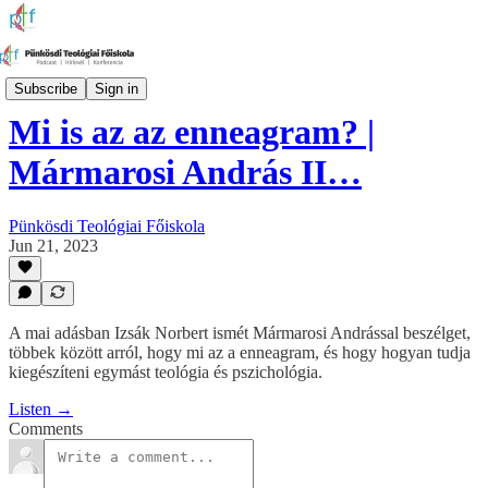
Coaching Podcast a PTF-től
Subscribe
Sign in
Mi is az az enneagram? |
Mármarosi András II…
Pünkösdi Teológiai Főiskola
Jun 21, 2023
A mai adásban Izsák Norbert ismét Mármarosi Andrással beszélget,
többek között arról, hogy mi az a enneagram, és hogy hogyan tudja
kiegészíteni egymást teológia és pszichológia.
Listen →
Comments