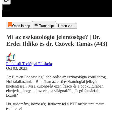
Open in app
Transcript
Listen via...
Mi az eszkatológia jelentősége? | Dr.
Erdei Ildikó és dr. Czövek Tamás (#43)
Pünkösdi Teológiai Főiskola
Oct 03, 2023
Az Eleven Podcast legújabb adása az eszkatológia körül forog.
Hol találkozunk a Bibliában az első eszkatológiai jellegű
kijelentéssel? Mi a különbség ezen írások és a popkultúrában
elterjedt, „hogyan lesz vége a világnak?” jellegű fantáziák
között?
Hit, tudomány, közösség. Iratkozz fel a PTF médiatartalmaira
és híreire!