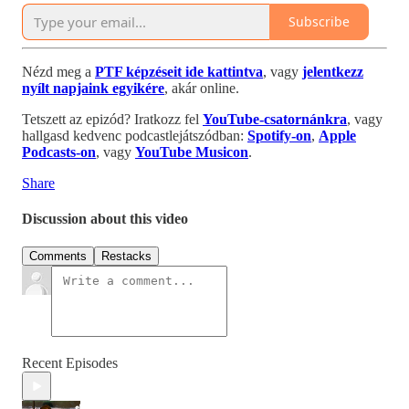
Subscribe
Nézd meg a
PTF képzéseit ide kattintva
, vagy
jelentkezz
nyílt napjaink egyikére
, akár online.
Tetszett az epizód? Iratkozz fel
YouTube-csatornánkra
, vagy
hallgasd kedvenc podcastlejátszódban:
Spotify-on
,
Apple
Podcasts-on
, vagy
YouTube Musicon
.
Share
Discussion about this video
Comments
Restacks
Recent Episodes