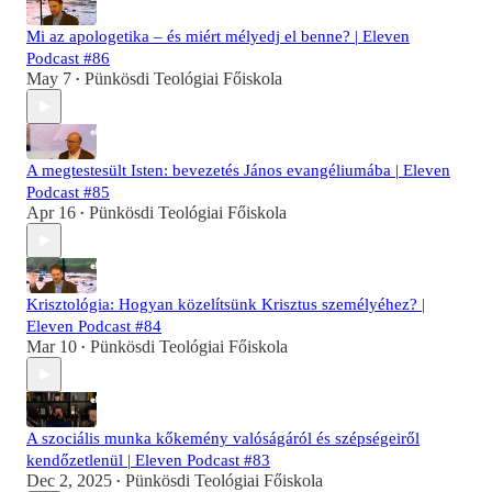
Mi az apologetika – és miért mélyedj el benne? | Eleven
Podcast #86
May 7
Pünkösdi Teológiai Főiskola
•
A megtestesült Isten: bevezetés János evangéliumába | Eleven
Podcast #85
Apr 16
Pünkösdi Teológiai Főiskola
•
Krisztológia: Hogyan közelítsünk Krisztus személyéhez? |
Eleven Podcast #84
Mar 10
Pünkösdi Teológiai Főiskola
•
A szociális munka kőkemény valóságáról és szépségeiről
kendőzetlenül | Eleven Podcast #83
Dec 2, 2025
Pünkösdi Teológiai Főiskola
•