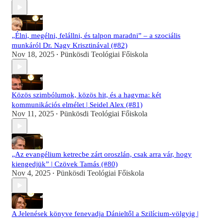
„Élni, megélni, felállni, és talpon maradni” – a szociális
munkáról Dr. Nagy Krisztinával (#82)
Nov 18, 2025
Pünkösdi Teológiai Főiskola
•
Közös szimbólumok, közös hit, és a hagyma: két
kommunikációs elmélet | Seidel Alex (#81)
Nov 11, 2025
Pünkösdi Teológiai Főiskola
•
„Az evangélium ketrecbe zárt oroszlán, csak arra vár, hogy
kiengedjük” | Czövek Tamás (#80)
Nov 4, 2025
Pünkösdi Teológiai Főiskola
•
A Jelenések könyve fenevadja Dánieltől a Szilícium-völgyig |