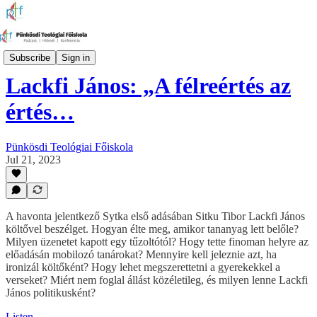
Sytka Podcast – Sitku Tiborral
Subscribe
Sign in
Lackfi János: „A félreértés az
értés…
Pünkösdi Teológiai Főiskola
Jul 21, 2023
A havonta jelentkező Sytka első adásában Sitku Tibor Lackfi János
költővel beszélget. Hogyan élte meg, amikor tananyag lett belőle?
Milyen üzenetet kapott egy tűzoltótól? Hogy tette finoman helyre az
előadásán mobilozó tanárokat? Mennyire kell jeleznie azt, ha
ironizál költőként? Hogy lehet megszerettetni a gyerekekkel a
verseket? Miért nem foglal állást közéletileg, és milyen lenne Lackfi
János politikusként?
Listen →