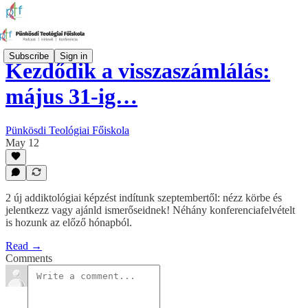
Subscribe
Sign in
Kezdődik a visszaszámlálás:
május 31-ig…
Pünkösdi Teológiai Főiskola
May 12
2 új addiktológiai képzést indítunk szeptembertől: nézz körbe és
jelentkezz vagy ajánld ismerőseidnek! Néhány konferenciafelvételt
is hozunk az előző hónapból.
Read →
Comments