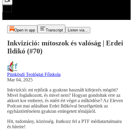
Open in app
Transcript
Listen via...
Inkvizíció: mítoszok és valóság | Erdei
Ildikó (#70)
Pünkösdi Teológiai Főiskola
Mar 04, 2025
Inkvizíció: mi rejtőzik a gyakran használt kifejezés mögött?
Mivel foglalkozott, és mivel nem? Hogyan gondoltak erre az
akkori kor emberei, és miért ért véget a működése? Az Eleven
Podcast mai adásában Erdei Ildikóval beszélgetünk az
egyháztörténelem gyakran emlegetett témájáról.
Hit, tudomány, közösség. Iratkozz fel a PTF médiatartalmaira
és híreire!