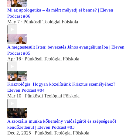
Mi az apologetika – és miért mélyedj el benne? | Eleven
Podcast #86
May 7
Pünkösdi Teológiai Főiskola
•
A megtestesült Isten: bevezetés János evangéliumába | Eleven
Podcast #85
Apr 16
Pünkösdi Teológiai Főiskola
•
Krisztológia: Hogyan közelítsünk Krisztus személyéhez? |
Eleven Podcast #84
Mar 10
Pünkösdi Teológiai Főiskola
•
A szociális munka kőkemény valóságáról és szépségeiről
kendőzetlenül | Eleven Podcast #83
Dec 2, 2025
Pünkösdi Teológiai Főiskola
•