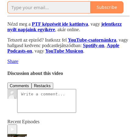
Subscribe
Nézd meg a
PTF képzéseit ide kattintva
, vagy
jelentkezz
nyílt napjaink egyikére
, akár online.
Tetszett az epizód? Iratkozz fel
YouTube-csatornánkra
, vagy
hallgasd kedvenc podcastlejátszódban:
Spotify-on
,
Apple
Podcasts-on
, vagy
YouTube Musicon
.
Share
Discussion about this video
Comments
Restacks
Recent Episodes