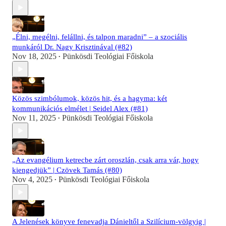
„Élni, megélni, felállni, és talpon maradni” – a szociális
munkáról Dr. Nagy Krisztinával (#82)
Nov 18, 2025
Pünkösdi Teológiai Főiskola
•
Közös szimbólumok, közös hit, és a hagyma: két
kommunikációs elmélet | Seidel Alex (#81)
Nov 11, 2025
Pünkösdi Teológiai Főiskola
•
„Az evangélium ketrecbe zárt oroszlán, csak arra vár, hogy
kiengedjük” | Czövek Tamás (#80)
Nov 4, 2025
Pünkösdi Teológiai Főiskola
•
A Jelenések könyve fenevadja Dánieltől a Szilícium-völgyig |