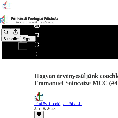
0:00
/
Subscribe
Sign in
Share from 0:00
Hogyan érvényesüljünk coachkén
Emmanuel Saincaize MCC (#4
Pünkösdi Teológiai Főiskola
Jan 18, 2023