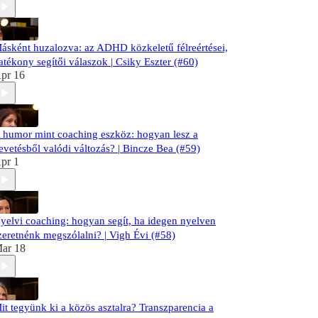
ásként huzalozva: az ADHD közkeletű félreértései,
atékony segítői válaszok | Csiky Eszter (#60)
pr 16
 humor mint coaching eszköz: hogyan lesz a
evetésből valódi változás? | Bincze Bea (#59)
pr 1
yelvi coaching: hogyan segít, ha idegen nyelven
zeretnénk megszólalni? | Vigh Évi (#58)
ar 18
it tegyünk ki a közös asztalra? Transzparencia a