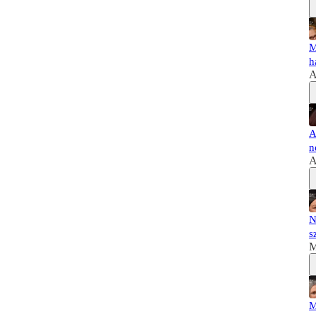
M
h
A
A
n
A
N
s
M
M