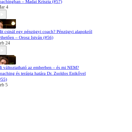
oachingban – Madai Kriszta (#57)
ar 4
it csinál egy pénzügyi coach? Pénzügyi alapokról
rthetően – Orosz István (#56)
eb 24
i változtatható az emberben – és mi NEM?
oaching és terápia határa Dr. Zsoldos Enikővel
#55)
eb 5