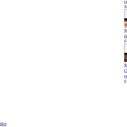
c
M
M
é
F
M
C
(
F
tice