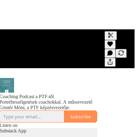
Generate tra
A transcript 
editing.
Coaching Podcast a PTF-től
Portrébeszélgetések coachokkal. A műsorvezető
Göntér Móni, a PTF képzésvezetője.
Subscribe
Listen on
Substack App