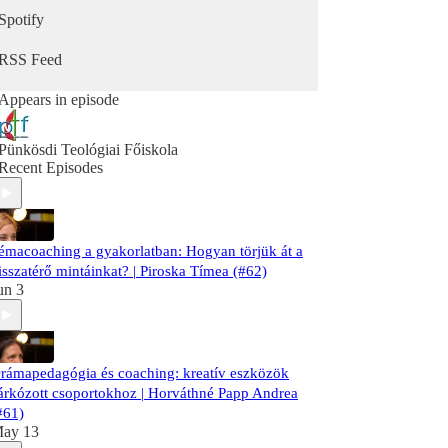
Spotify
RSS Feed
Appears in episode
Pünkösdi Teológiai Főiskola
Recent Episodes
émacoaching a gyakorlatban: Hogyan törjük át a
isszatérő mintáinkat? | Piroska Tímea (#62)
un 3
rámapedagógia és coaching: kreatív eszközök
árkózott csoportokhoz | Horváthné Papp Andrea
#61)
ay 13