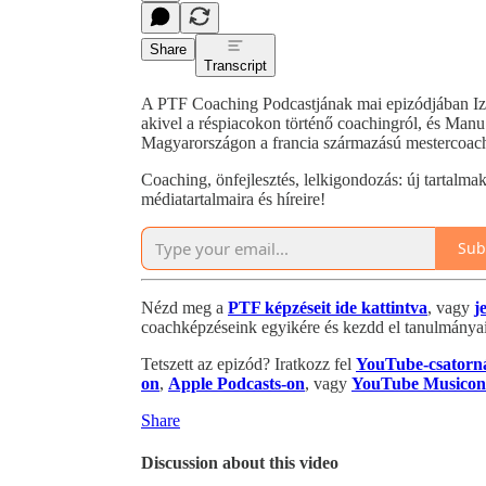
Share
Transcript
A PTF Coaching Podcastjának mai epizódjában I
akivel a réspiacokon történő coachingról, és Manu
Magyarországon a francia származású mestercoac
Coaching, önfejlesztés, lelkigondozás: új tartalma
médiatartalmaira és híreire!
Sub
Nézd meg a
PTF képzéseit ide kattintva
, vagy
j
coachképzéseink egyikére és kezdd el tanulmányai
Tetszett az epizód? Iratkozz fel
YouTube-csatorn
on
,
Apple Podcasts-on
, vagy
YouTube Musicon
Share
Discussion about this video