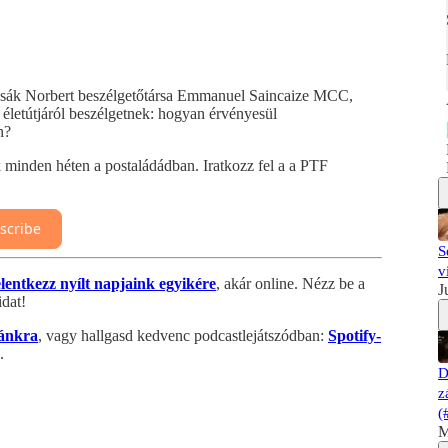
zsák Norbert beszélgetőtársa Emmanuel Saincaize MCC,
 életútjáról beszélgetnek: hogyan érvényesül
h?
k minden héten a postaládádban. Iratkozz fel a a PTF
scribe
S
v
elentkezz nyílt napjaink egyikére
, akár online. Nézz be a
J
dat!
ánkra
, vagy hallgasd kedvenc podcastlejátszódban:
Spotify-
.
D
z
(
M