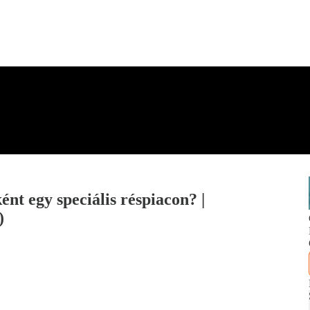
t egy speciális réspiacon? |
)