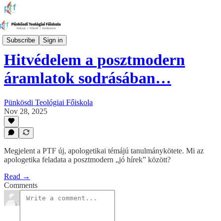
Híreink
Subscribe
Sign in
Hitvédelem a posztmodern
áramlatok sodrásában…
Pünkösdi Teológiai Főiskola
Nov 28, 2025
Megjelent a PTF új, apologetikai témájú tanulmánykötete. Mi az
apologetika feladata a posztmodern „jó hírek” között?
Read →
Comments