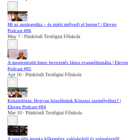
Mi az apologetika – és miért mélyedj el benne? | Eleven
Podcast #86
May 7
Pünkösdi Teológiai Főiskola
•
A megtestesült Isten: bevezetés János evangéliumába | Eleven
Podcast #85
Apr 16
Pünkösdi Teológiai Főiskola
•
Krisztológia: Hogyan közelítsünk Krisztus személyéhez? |
Eleven Podcast #84
Mar 10
Pünkösdi Teológiai Főiskola
•
A szociális munka kőkemény valóságáról és szépségeiről