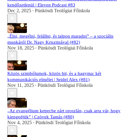
kendőzetlenül | Eleven Podcast #83
Dec 2, 2025
Pünkösdi Teológiai Főiskola
•
„Élni, megélni, felállni, és talpon maradni” – a szociális
munkáról Dr. Nagy Krisztinával (#82)
Nov 18, 2025
Pünkösdi Teológiai Főiskola
•
Közös szimbólumok, közös hit, és a hagyma: két
kommunikációs elmélet | Seidel Alex (#81)
Nov 11, 2025
Pünkösdi Teológiai Főiskola
•
„Az evangélium ketrecbe zárt oroszlán, csak arra vár, hogy
kiengedjük” | Czövek Tamás (#80)
Nov 4, 2025
Pünkösdi Teológiai Főiskola
•