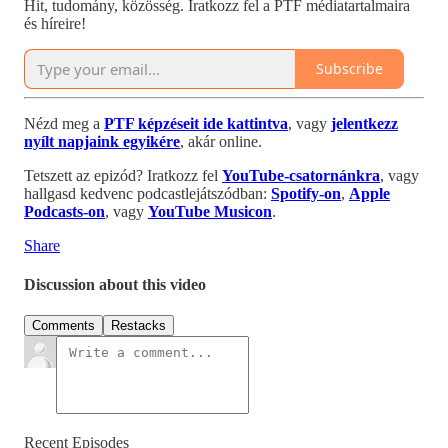
Hit, tudomány, közösség. Iratkozz fel a PTF médiatartalmaira
és híreire!
Subscribe
Nézd meg a
PTF képzéseit ide kattintva
, vagy
jelentkezz
nyílt napjaink egyikére
, akár online.
Tetszett az epizód? Iratkozz fel
YouTube-csatornánkra
, vagy
hallgasd kedvenc podcastlejátszódban:
Spotify-on
,
Apple
Podcasts-on
, vagy
YouTube Musicon
.
Share
Discussion about this video
Comments
Restacks
Recent Episodes