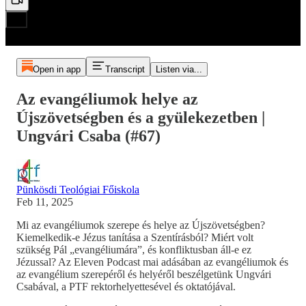
Open in app
Transcript
Listen via...
Az evangéliumok helye az
Újszövetségben és a gyülekezetben |
Ungvári Csaba (#67)
Pünkösdi Teológiai Főiskola
Feb 11, 2025
Mi az evangéliumok szerepe és helye az Újszövetségben?
Kiemelkedik-e Jézus tanítása a Szentírásból? Miért volt
szükség Pál „evangéliumára”, és konfliktusban áll-e ez
Jézussal? Az Eleven Podcast mai adásában az evangéliumok és
az evangélium szerepéről és helyéről beszélgetünk Ungvári
Csabával, a PTF rektorhelyettesével és oktatójával.