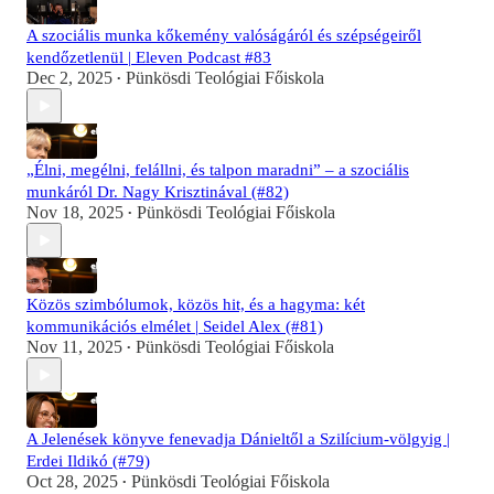
A szociális munka kőkemény valóságáról és szépségeiről
kendőzetlenül | Eleven Podcast #83
Dec 2, 2025
Pünkösdi Teológiai Főiskola
•
„Élni, megélni, felállni, és talpon maradni” – a szociális
munkáról Dr. Nagy Krisztinával (#82)
Nov 18, 2025
Pünkösdi Teológiai Főiskola
•
Közös szimbólumok, közös hit, és a hagyma: két
kommunikációs elmélet | Seidel Alex (#81)
Nov 11, 2025
Pünkösdi Teológiai Főiskola
•
A Jelenések könyve fenevadja Dánieltől a Szilícium-völgyig |
Erdei Ildikó (#79)
Oct 28, 2025
Pünkösdi Teológiai Főiskola
•