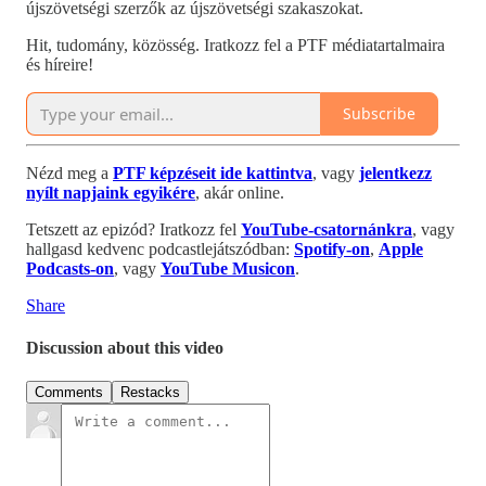
újszövetségi szerzők az újszövetségi szakaszokat.
Hit, tudomány, közösség. Iratkozz fel a PTF médiatartalmaira
és híreire!
Subscribe
Nézd meg a
PTF képzéseit ide kattintva
, vagy
jelentkezz
nyílt napjaink egyikére
, akár online.
Tetszett az epizód? Iratkozz fel
YouTube-csatornánkra
, vagy
hallgasd kedvenc podcastlejátszódban:
Spotify-on
,
Apple
Podcasts-on
, vagy
YouTube Musicon
.
Share
Discussion about this video
Comments
Restacks