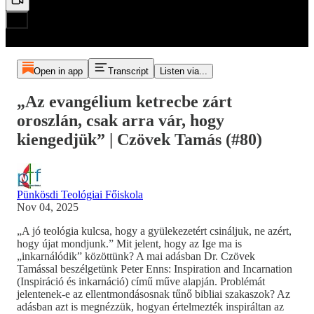
Open in app
Transcript
Listen via...
„Az evangélium ketrecbe zárt
oroszlán, csak arra vár, hogy
kiengedjük” | Czövek Tamás (#80)
Pünkösdi Teológiai Főiskola
Nov 04, 2025
„A jó teológia kulcsa, hogy a gyülekezetért csináljuk, ne azért,
hogy újat mondjunk.” Mit jelent, hogy az Ige ma is
„inkarnálódik” közöttünk? A mai adásban Dr. Czövek
Tamással beszélgetünk Peter Enns: Inspiration and Incarnation
(Inspiráció és inkarnáció) című műve alapján. Problémát
jelentenek-e az ellentmondásosnak tűnő bibliai szakaszok? Az
adásban azt is megnézzük, hogyan értelmezték inspiráltan az