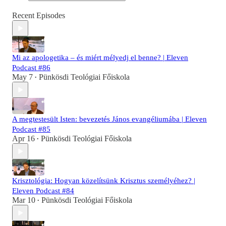
Recent Episodes
Mi az apologetika – és miért mélyedj el benne? | Eleven
Podcast #86
May 7
Pünkösdi Teológiai Főiskola
•
A megtestesült Isten: bevezetés János evangéliumába | Eleven
Podcast #85
Apr 16
Pünkösdi Teológiai Főiskola
•
Krisztológia: Hogyan közelítsünk Krisztus személyéhez? |
Eleven Podcast #84
Mar 10
Pünkösdi Teológiai Főiskola
•