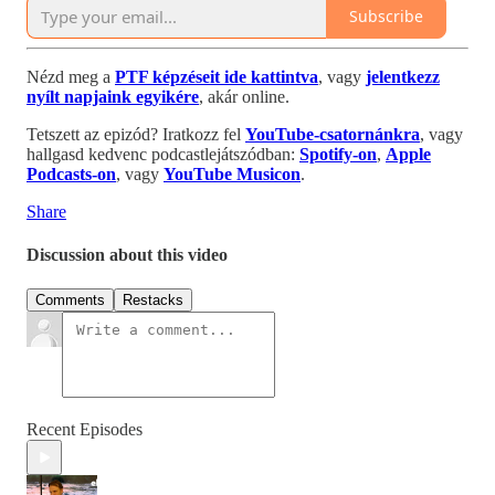
Subscribe
Nézd meg a
PTF képzéseit ide kattintva
, vagy
jelentkezz
nyílt napjaink egyikére
, akár online.
Tetszett az epizód? Iratkozz fel
YouTube-csatornánkra
, vagy
hallgasd kedvenc podcastlejátszódban:
Spotify-on
,
Apple
Podcasts-on
, vagy
YouTube Musicon
.
Share
Discussion about this video
Comments
Restacks
Recent Episodes