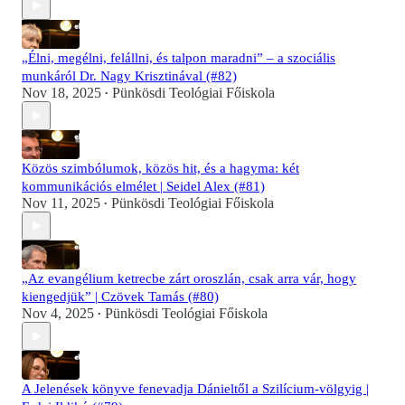
„Élni, megélni, felállni, és talpon maradni” – a szociális
munkáról Dr. Nagy Krisztinával (#82)
Nov 18, 2025
Pünkösdi Teológiai Főiskola
•
Közös szimbólumok, közös hit, és a hagyma: két
kommunikációs elmélet | Seidel Alex (#81)
Nov 11, 2025
Pünkösdi Teológiai Főiskola
•
„Az evangélium ketrecbe zárt oroszlán, csak arra vár, hogy
kiengedjük” | Czövek Tamás (#80)
Nov 4, 2025
Pünkösdi Teológiai Főiskola
•
A Jelenések könyve fenevadja Dánieltől a Szilícium-völgyig |