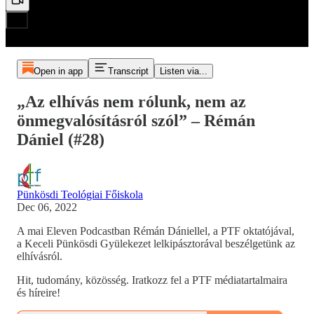
Open in app
Transcript
Listen via...
„Az elhívás nem rólunk, nem az
önmegvalósításról szól” – Rémán
Dániel (#28)
Pünkösdi Teológiai Főiskola
Dec 06, 2022
A mai Eleven Podcastban Rémán Dániellel, a PTF oktatójával,
a Keceli Pünkösdi Gyülekezet lelkipásztorával beszélgetünk az
elhívásról.
Hit, tudomány, közösség. Iratkozz fel a PTF médiatartalmaira
és híreire!