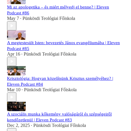
Mi az apologetika – és miért mélyedj el benne? | Eleven
Podcast #86
May 7
Pünkösdi Teológiai Főiskola
•
A megtestesült Isten: bevezetés János evangéliumába | Eleven
Podcast #85
Apr 16
Pünkösdi Teológiai Főiskola
•
Krisztológia: Hogyan közelítsünk Krisztus személyéhez? |
Eleven Podcast #84
Mar 10
Pünkösdi Teológiai Főiskola
•
A szociális munka kőkemény valóságáról és szépségeiről
kendőzetlenül | Eleven Podcast #83
Dec 2, 2025
Pünkösdi Teológiai Főiskola
•