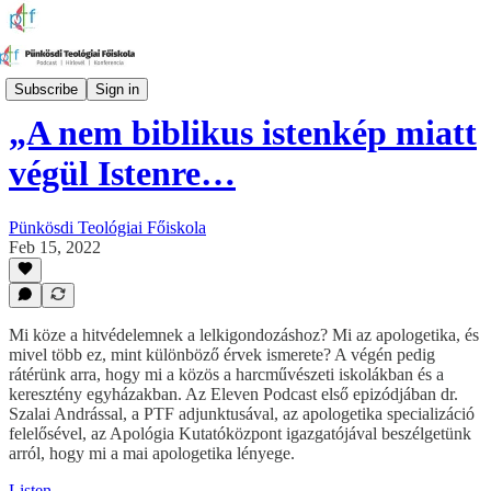
Eleven Podcast
Subscribe
Sign in
„A nem biblikus istenkép miatt
végül Istenre…
Pünkösdi Teológiai Főiskola
Feb 15, 2022
Mi köze a hitvédelemnek a lelkigondozáshoz? Mi az apologetika, és
mivel több ez, mint különböző érvek ismerete? A végén pedig
rátérünk arra, hogy mi a közös a harcművészeti iskolákban és a
keresztény egyházakban. Az Eleven Podcast első epizódjában dr.
Szalai Andrással, a PTF adjunktusával, az apologetika specializáció
felelősével, az Apológia Kutatóközpont igazgatójával beszélgetünk
arról, hogy mi a mai apologetika lényege.
Listen →