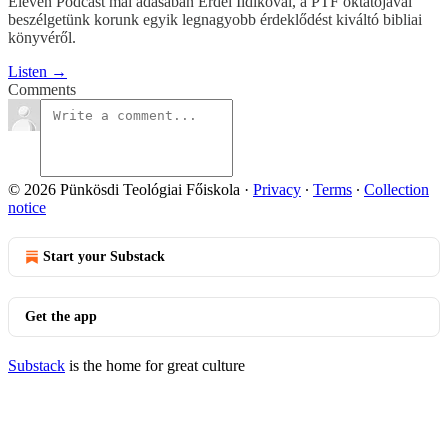
Eleven Podcast mai adásában Erdei Ildikóval, a PTF oktatójával
beszélgetünk korunk egyik legnagyobb érdeklődést kiváltó bibliai
könyvéről.
Listen →
Comments
© 2026 Pünkösdi Teológiai Főiskola
·
Privacy
∙
Terms
∙
Collection
notice
Start your Substack
Get the app
Substack
is the home for great culture