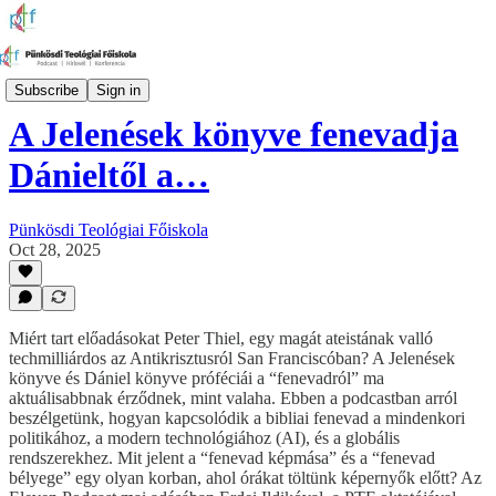
Eleven Podcast
Subscribe
Sign in
A Jelenések könyve fenevadja
Dánieltől a…
Pünkösdi Teológiai Főiskola
Oct 28, 2025
Miért tart előadásokat Peter Thiel, egy magát ateistának valló
techmilliárdos az Antikrisztusról San Franciscóban? A Jelenések
könyve és Dániel könyve próféciái a “fenevadról” ma
aktuálisabbnak érződnek, mint valaha. Ebben a podcastban arról
beszélgetünk, hogyan kapcsolódik a bibliai fenevad a mindenkori
politikához, a modern technológiához (AI), és a globális
rendszerekhez. Mit jelent a “fenevad képmása” és a “fenevad
bélyege” egy olyan korban, ahol órákat töltünk képernyők előtt? Az