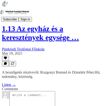
Hinni jó!
Subscribe
Sign in
1.13 Az egyház és a
keresztények egysége …
Pünkösdi Teológiai Főiskola
Mar 19, 2025
A beszélgetés résztvevői: Rozgonyi Botond és Dömötör Péter.Hit,
tudomány, közösség.
Listen →
Comments